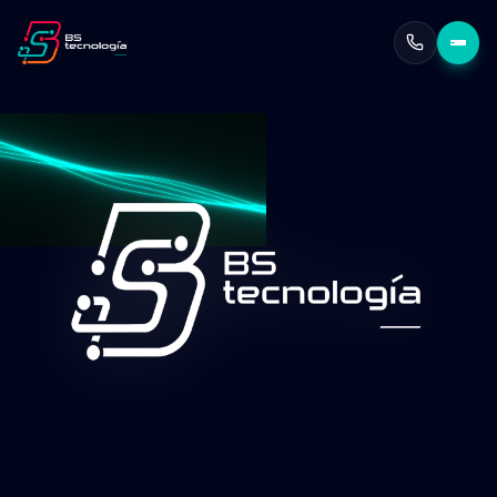
Herramientas de IA creadas
empresas de todos los tam
Pasa de un trabajo tedioso a uno de impacto
Escalabilidad garantizada
por expertos en Google
Seguridad nivel Google
en cada fase de implemen