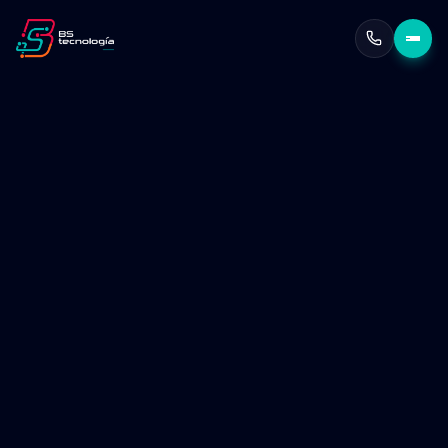
Herramientas de IA creadas
empresas de todos los tam
Pasa de un trabajo tedioso a uno de impacto
Escalabilidad garantizada
por expertos en Google
Seguridad nivel Google
en cada fase de implemen