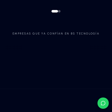
Agentes de IA autónomos
para maximizar tu produ
¡SABER MÁS!
¡SABER MÁS!
EMPRESAS QUE YA CONFÍAN EN BS TECNO