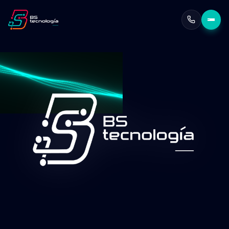
Herramientas de IA creadas
empresas de todos los tam
Pasa de un trabajo tedioso a uno de impacto
Escalabilidad garantizada
por expertos en Google
Seguridad nivel Google
en cada fase de implemen