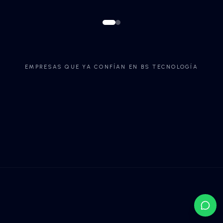
Agentes de IA autónomos
para maximizar tu produ
¡SABER MÁS!
¡SABER MÁS!
EMPRESAS QUE YA CONFÍAN EN BS TECNO