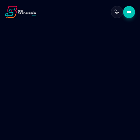
Herramientas de IA creadas
empresas de todos los tam
Pasa de un trabajo tedioso a uno de impacto
Escalabilidad garantizada
por expertos en Google
Seguridad nivel Google
en cada fase de implemen