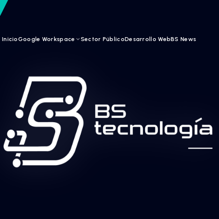
nologia.cl
Inicio
Google Workspace
Sector Público
De
SOLUCIONES PARA TU ORGANIZACIÓN
ce
empresa
rabajar
Google Workspace
lugar.
Conoce todo el ecosistema de
herramientas de Google para transfo
tu organización.
gle para
borar sin