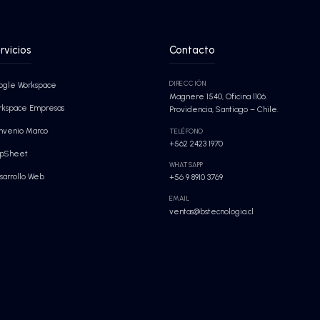
n.
Planes Empresas
Herramientas de productividad y
colaboración seguras para empresas 
todos los tamaños.
Soluciones AppSheet
Aplicaciones a medida sin código para
digitalizar y optimizar los procesos de t
negocio.
ce