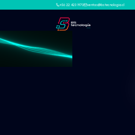
+56 22 423 1970
ventas@bstec
G
o
o
g
l
e
Workspa
Todo lo que tu 
necesita para t
desde cualquier 
Soluciones inteligentes de Goo
aumentar la productividad, cola