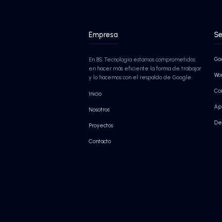
límites y proteger tu informació
Escalabilidad garantizada
Seguridad nivel Google
Agentes de IA autónomos
¡SABER MÁS!
¡SABER MÁS!
Conocer Google Workspa