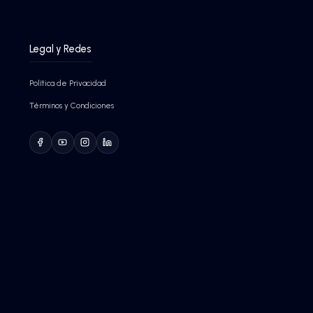
campañas anteriores, cruzándolas con las tendencias de
actual.
Contacto rápido
Estamos aquí para ayudarte
Procesando...
Tel:
+562 2423 1970
Email:
ventas@bstecnologi
de
Pregunta a Gemini
+1200
Empresas impulsa
+
Datos (todos)
+14
Años de experiencia
100%
Soporte en Españo
u
Google Partner Of
Partner Premier de Google